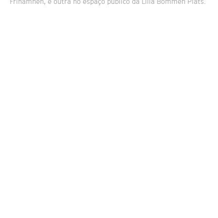
Frihamnen, e outra no espaço público da Lilla Bommen Plats.