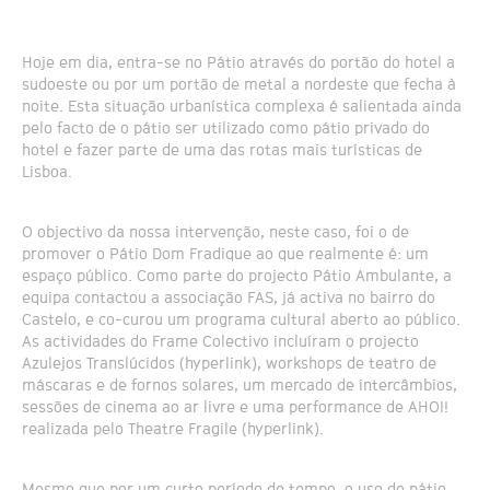
Hoje em dia, entra-se no Pátio através do portão do hotel a
sudoeste ou por um portão de metal a nordeste que fecha à
noite. Esta situação urbanística complexa é salientada ainda
pelo facto de o pátio ser utilizado como pátio privado do
hotel e fazer parte de uma das rotas mais turísticas de
Lisboa.
O objectivo da nossa intervenção, neste caso, foi o de
promover o Pátio Dom Fradique ao que realmente é: um
espaço público. Como parte do projecto Pátio Ambulante, a
equipa contactou a associação FAS, já activa no bairro do
Castelo, e co-curou um programa cultural aberto ao público.
As actividades do Frame Colectivo incluíram o projecto
Azulejos Translúcidos (hyperlink), workshops de teatro de
máscaras e de fornos solares, um mercado de intercâmbios,
sessões de cinema ao ar livre e uma performance de AHOI!
realizada pelo Theatre Fragile (hyperlink).
Mesmo que por um curto período de tempo, o uso do pátio